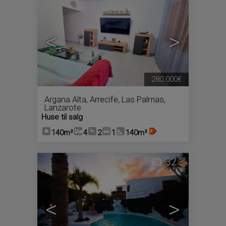
<
>
280.000€
Argana Alta
,
Arrecife
,
Las Palmas,
Lanzarote
Huse til salg
140m²
4
2
1
140m²
32
<
>