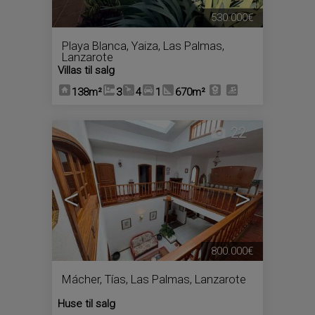
530.000€
Playa Blanca
,
Yaiza
,
Las Palmas,
Lanzarote
Villas til salg
138m²
3
4
1
670m²
22
<
>
800.000€
Mácher
,
Tías
,
Las Palmas, Lanzarote
Huse til salg