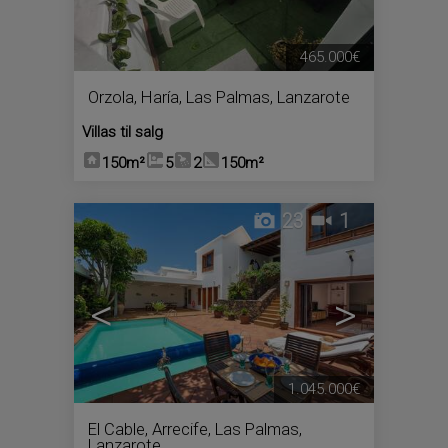
465.000€
Orzola
,
Haría
,
Las Palmas, Lanzarote
Villas til salg
150m²
5
2
150m²
23
1
<
>
1.045.000€
El Cable
,
Arrecife
,
Las Palmas,
Lanzarote