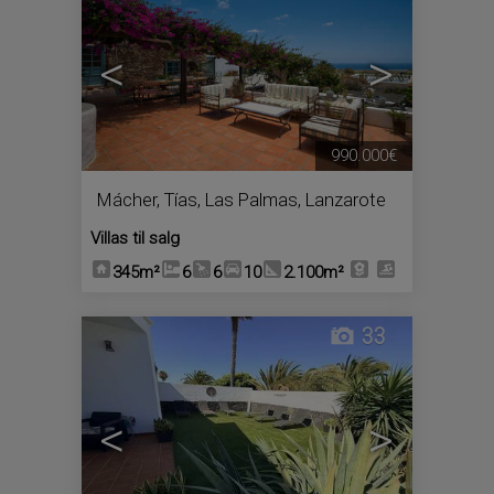
<
>
990.000€
Mácher
,
Tías
,
Las Palmas, Lanzarote
Villas til salg
345m²
6
6
10
2.100m²
33
<
>