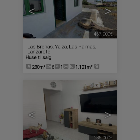
<
>
467.000€
Las Breñas
,
Yaiza
,
Las Palmas,
Lanzarote
Huse til salg
280m²
6
1
1.121m²
21
<
>
285.000€