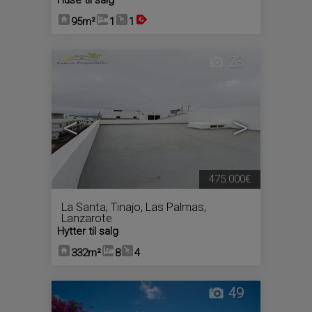
Huse til salg
95m²
1
1
23
<
>
475.000€
La Santa
,
Tinajo
,
Las Palmas,
Lanzarote
Hytter til salg
332m²
8
4
49