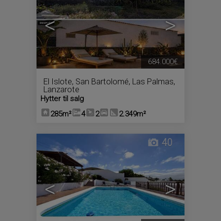
<
>
684.000€
El Islote
,
San Bartolomé
,
Las Palmas,
Lanzarote
Hytter til salg
285m²
4
2
2.349m²
40
<
>