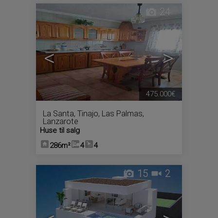
24
<
>
475.000€
La Santa
,
Tinajo
,
Las Palmas,
Lanzarote
Huse til salg
286m²
4
4
15
2