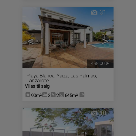
31
<
>
498.000€
Playa Blanca
,
Yaiza
,
Las Palmas,
Lanzarote
Villas til salg
90m²
2
2
645m²
10