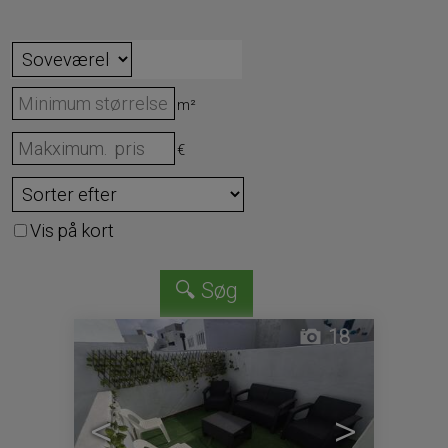
m²
€
Vis på kort
18
<
>