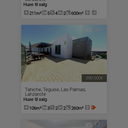
Huse til salg
211m²
5
4
2
600m²
30
<
>
390.000€
Tahiche
,
Teguise
,
Las Palmas,
Lanzarote
Huse til salg
106m²
3
2
2
260m²
17