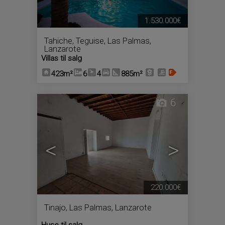
1.530.000€
Tahiche
,
Teguise
,
Las Palmas,
Lanzarote
Villas til salg
423m²
6
4
885m²
6
<
>
220.000€
Tinajo
,
Las Palmas, Lanzarote