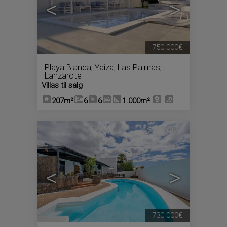
<
>
750.000€
Playa Blanca
,
Yaiza
,
Las Palmas,
Lanzarote
Villas til salg
207m²
6
6
1.000m²
40
<
>
730.000€