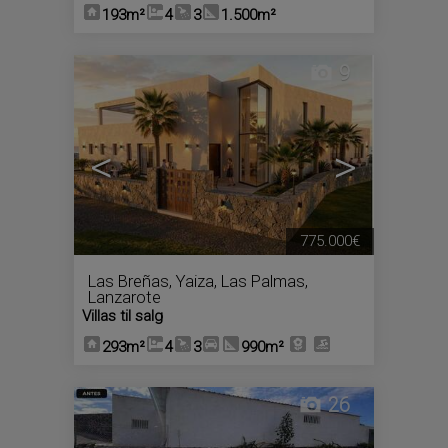
193m²
4
3
1.500m²
9
<
>
775.000€
Las Breñas
,
Yaiza
,
Las Palmas,
Lanzarote
Villas til salg
293m²
4
3
990m²
26