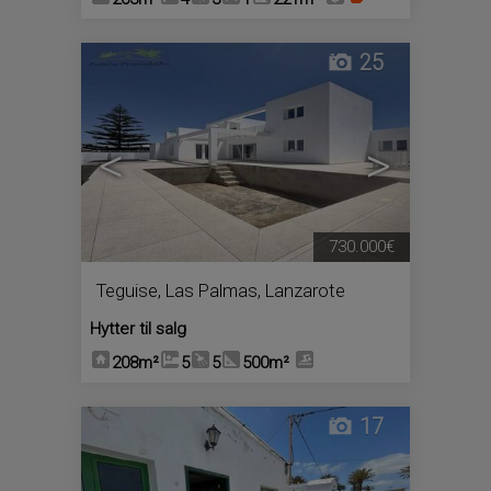
25
<
>
730.000€
Teguise
,
Las Palmas, Lanzarote
Hytter til salg
208m²
5
5
500m²
17