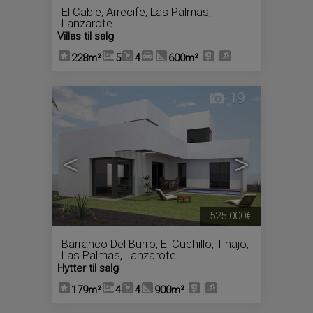
El Cable
,
Arrecife
,
Las Palmas,
Lanzarote
Villas til salg
228m²
5
4
600m²
19
<
>
525.000€
Barranco Del Burro
,
El Cuchillo
,
Tinajo
,
Las Palmas, Lanzarote
Hytter til salg
179m²
4
4
900m²