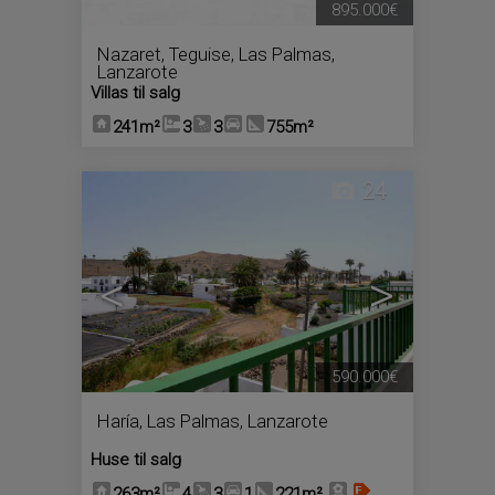
895.000€
Nazaret
,
Teguise
,
Las Palmas,
Lanzarote
Villas til salg
241m²
3
3
755m²
24
<
>
590.000€
Haría
,
Las Palmas, Lanzarote
Huse til salg
263m²
4
3
1
221m²