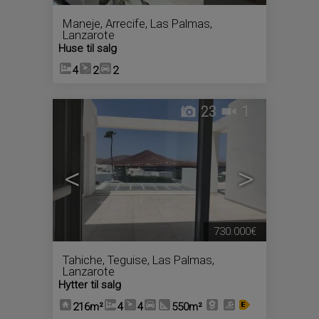
Maneje
,
Arrecife
,
Las Palmas,
Lanzarote
Huse til salg
4
2
2
23
1
<
>
730.000€
Tahiche
,
Teguise
,
Las Palmas,
Lanzarote
Hytter til salg
216m²
4
4
550m²