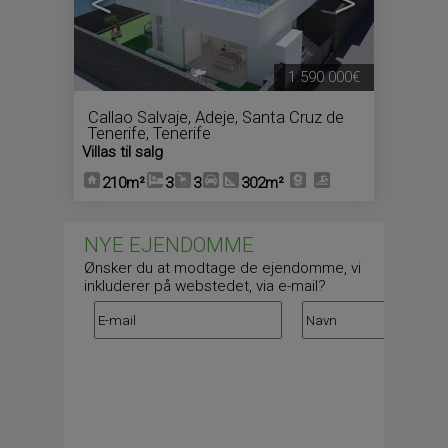
<
>
1.590.000€
Callao Salvaje
,
Adeje
,
Santa Cruz de
Tenerife, Tenerife
Villas til salg
210m²
3
3
302m²
NYE EJENDOMME
Ønsker du at modtage de ejendomme, vi
inkluderer på webstedet, via e-mail?