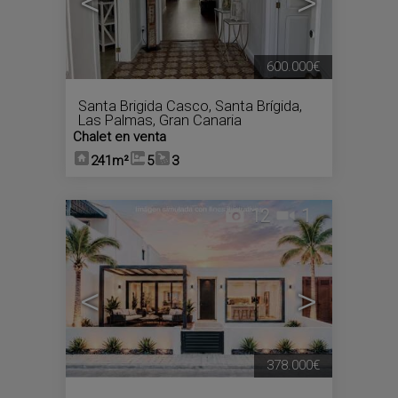
<
>
600.000€
Santa Brigida Casco
,
Santa Brígida
,
Las Palmas, Gran Canaria
Chalet en venta
241m²
5
3
12
1
<
>
378.000€