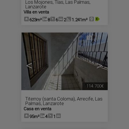
Los Mojones
,
Tías
,
Las Palmas,
Lanzarote
Villa en venta
623m²
8
6
2
1.241m²
10
<
>
114.700€
Titerroy (santa Coloma)
,
Arrecife
,
Las
Palmas, Lanzarote
Casa en venta
95m²
4
1