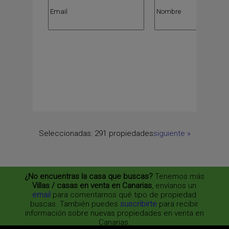
Seleccionadas:
291 propiedades
siguiente
»
¿No encuentras la casa que buscas?
Tenemos más
Villas / casas en venta en Canarias
, envíanos un
email
para comentarnos qué tipo de propiedad
buscas. También puedes
suscribirte
para recibir
información sobre nuevas propiedades en venta en
Canarias.