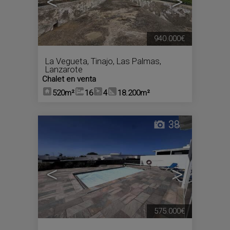
<
>
940.000€
La Vegueta
,
Tinajo
,
Las Palmas,
Lanzarote
Chalet en venta
520m²
16
4
18.200m²
38
<
>
575.000€