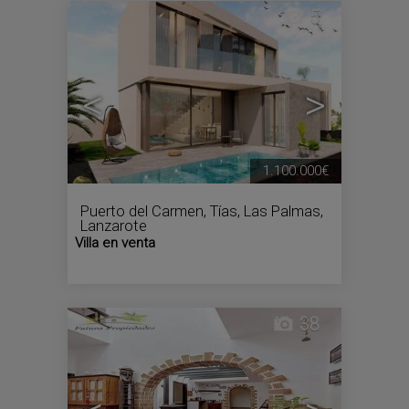
5
<
>
1.100.000€
Puerto del Carmen
,
Tías
,
Las Palmas,
Lanzarote
Villa en venta
38