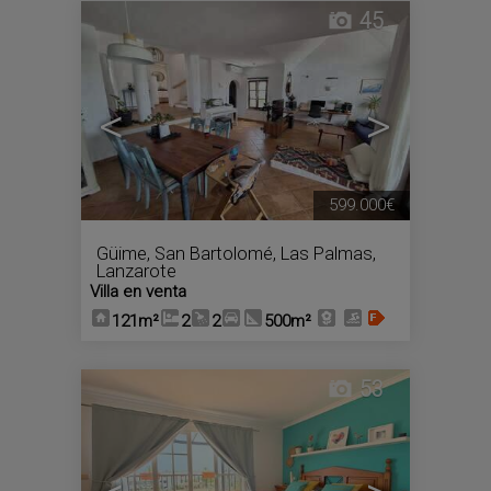
45
<
>
599.000€
Güime
,
San Bartolomé
,
Las Palmas,
Lanzarote
Villa en venta
121m²
2
2
500m²
53