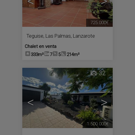
<
>
725.000€
Teguise
,
Las Palmas, Lanzarote
Chalet en venta
333m²
7
5
214m²
32
<
>
1.500.000€