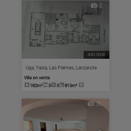
2
440.000€
Uga
,
Yaiza
,
Las Palmas, Lanzarote
Villa en venta
182m²
3
3
815m²
36