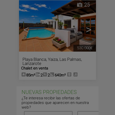
25
<
>
530.000€
Playa Blanca
,
Yaiza
,
Las Palmas,
Lanzarote
Chalet en venta
85m²
2
2
640m²
NUEVAS PROPIEDADES
¿Te interesa recibir las ofertas de
propiedades que aparecen en nuestra
web?