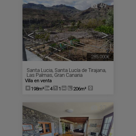
49
<
>
285.000€
Santa Lucia
,
Santa Lucía de Tirajana
,
Las Palmas, Gran Canaria
Villa en venta
198m²
4
1
206m²
37