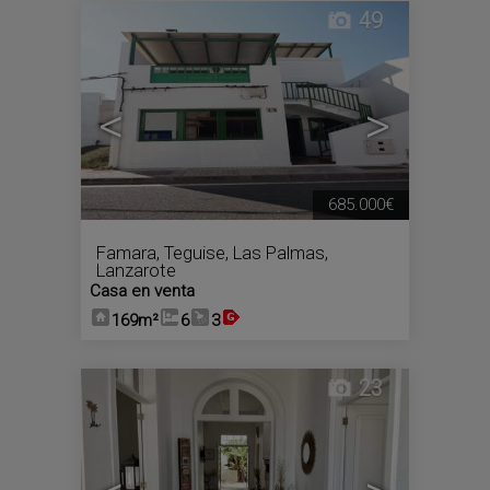
49
<
>
685.000€
Famara
,
Teguise
,
Las Palmas,
Lanzarote
Casa en venta
169m²
6
3
23