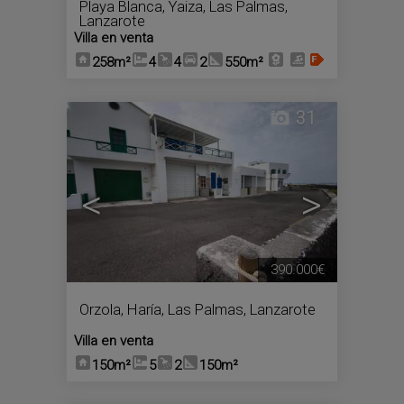
Playa Blanca
,
Yaiza
,
Las Palmas,
Lanzarote
Villa en venta
258m²
4
4
2
550m²
31
<
>
390.000€
Orzola
,
Haría
,
Las Palmas, Lanzarote
Villa en venta
150m²
5
2
150m²