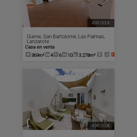
<
>
499.000€
Güime
,
San Bartolomé
,
Las Palmas,
Lanzarote
Casa en venta
369m²
4
6
10
3.278m²
41
1
<
>
490.000€