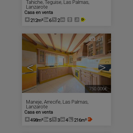
Tahiche
,
Teguise
,
Las Palmas,
Lanzarote
Casa en venta
212m²
6
2
61
<
>
750.000€
Maneje
,
Arrecife
,
Las Palmas,
Lanzarote
Casa en venta
498m²
5
3
4
216m²