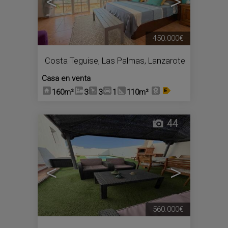
<
>
450.000€
Costa Teguise
,
Las Palmas, Lanzarote
Casa en venta
160m²
3
3
1
110m²
44
<
>
560.000€