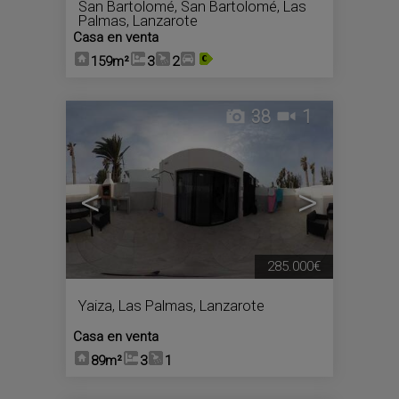
San Bartolomé
,
San Bartolomé
,
Las
Palmas, Lanzarote
Casa en venta
159m²
3
2
38
1
<
>
285.000€
Yaiza
,
Las Palmas, Lanzarote
Casa en venta
89m²
3
1