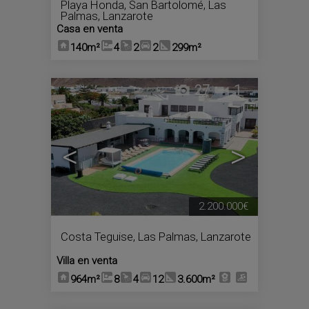
Playa Honda
,
San Bartolomé
,
Las
Palmas, Lanzarote
Casa en venta
140m²
4
2
2
299m²
27
1
<
>
2.200.000€
Costa Teguise
,
Las Palmas, Lanzarote
Villa en venta
964m²
8
4
12
3.600m²