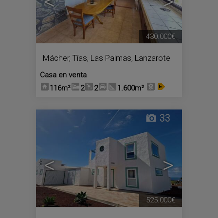
<
>
430.000€
Mácher
,
Tías
,
Las Palmas, Lanzarote
Casa en venta
116m²
2
2
1.600m²
33
<
>
525.000€