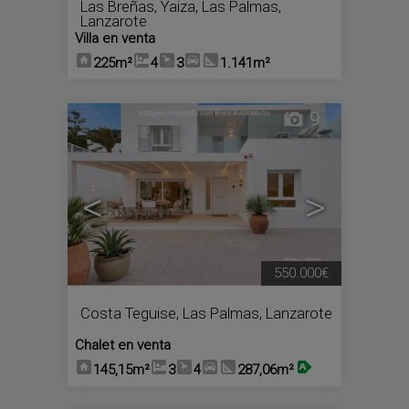
Las Breñas
,
Yaiza
,
Las Palmas,
Lanzarote
Villa en venta
225m²
4
3
1.141m²
9
<
>
550.000€
Costa Teguise
,
Las Palmas, Lanzarote
Chalet en venta
145,15m²
3
4
287,06m²