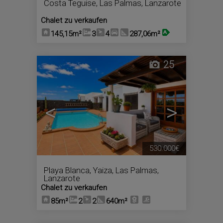
Costa Teguise
,
Las Palmas, Lanzarote
Chalet zu verkaufen
145,15m²
3
4
287,06m²
25
<
>
530.000€
Playa Blanca
,
Yaiza
,
Las Palmas,
Lanzarote
Chalet zu verkaufen
85m²
2
2
640m²