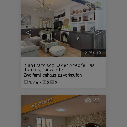
38
<
>
328.000€
San Francisco Javier
,
Arrecife
,
Las
Palmas, Lanzarote
Zweifamilienhaus zu verkaufen
151m²
3
2
22
RESERVIERT