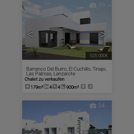
19
<
>
525.000€
Barranco Del Burro
,
El Cuchillo
,
Tinajo
,
Las Palmas, Lanzarote
Chalet zu verkaufen
179m²
4
4
900m²
34