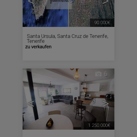
<
>
90.000€
Santa Ursula
,
Santa Cruz de Tenerife,
Tenerife
zu verkaufen
6
<
>
1.250.000€