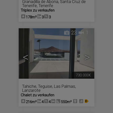
Granadilla de Abona
,
Santa Cruz de
Tenerife, Tenerife
Triplex zu verkaufen
178m²
3
3
23
1
<
>
730.000€
Tahiche
,
Teguise
,
Las Palmas,
Lanzarote
Chalet zu verkaufen
216m²
4
4
550m²