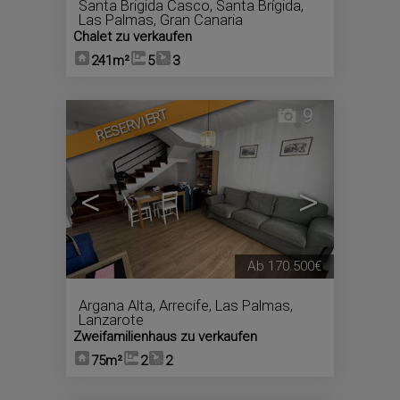
Santa Brigida Casco
,
Santa Brígida
,
Las Palmas, Gran Canaria
Chalet zu verkaufen
241m²
5
3
9
RESERVIERT
<
>
Ab
170.500€
Argana Alta
,
Arrecife
,
Las Palmas,
Lanzarote
Zweifamilienhaus zu verkaufen
75m²
2
2