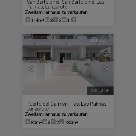
San Bartolomé
,
San Bartolomé
,
Las
Palmas, Lanzarote
Zweifamilienhaus zu verkaufen
114m²
3
2
1
22
<
>
395.000€
Puerto del Carmen
,
Tías
,
Las Palmas,
Lanzarote
Zweifamilienhaus zu verkaufen
80m²
3
2
130m²