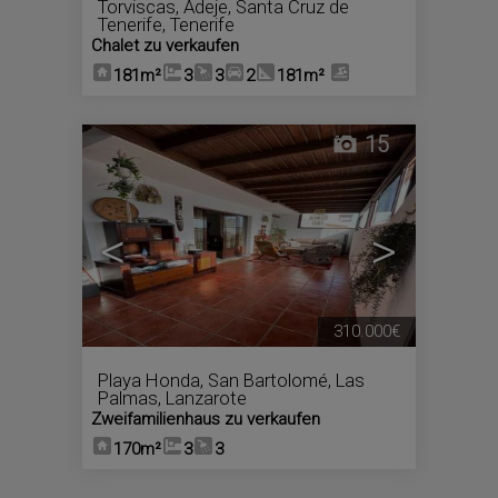
Torviscas
,
Adeje
,
Santa Cruz de
Tenerife, Tenerife
Chalet zu verkaufen
181m²
3
3
2
181m²
15
<
>
310.000€
Playa Honda
,
San Bartolomé
,
Las
Palmas, Lanzarote
Zweifamilienhaus zu verkaufen
170m²
3
3