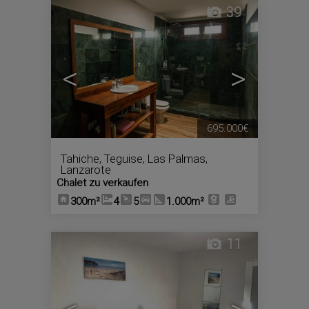
39
<
>
695.000€
Tahiche
,
Teguise
,
Las Palmas,
Lanzarote
Chalet zu verkaufen
300m²
4
5
1.000m²
11