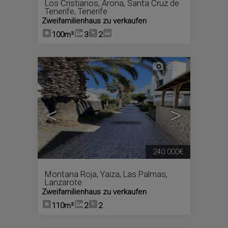
Los Cristianos
,
Arona
,
Santa Cruz de
Tenerife, Tenerife
Zweifamilienhaus zu verkaufen
100m²
3
2
28
<
>
240.000€
Montana Roja
,
Yaiza
,
Las Palmas,
Lanzarote
Zweifamilienhaus zu verkaufen
110m²
2
2