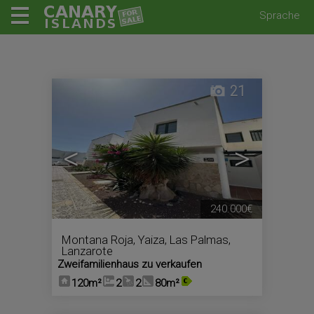
Sprache
21
<
>
240.000€
Montana Roja
,
Yaiza
,
Las Palmas,
Lanzarote
Zweifamilienhaus zu verkaufen
120m²
2
2
80m²