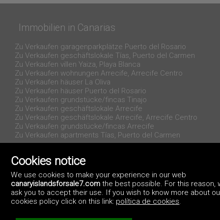
Immobilien in Canarias
Zu Verkaufen garagenparkplätze Puerto del Rosario
Zu Verkaufen geschäftslokale Tías, Puerto del Carmen
Zu Verkaufen villen Yaiza, Playa Blanca
Zu Verkaufen wohnungen Arrecife, Arrecife Centro
Zu Verkaufen häuser La Oliva
Zu Verkaufen häuser Puerto del Rosario
Zu Verkaufen grundstücke/fincas Tinajo
Zu Verkaufen geschäftslokale Arrecife
Zu Verkaufen geschäftslokale Arrecife, Arrecife Centro
Zu Verkaufen grundstücke/fincas Arrecife
Zu Verkaufen apartments Tías, Puerto del Carmen
Cookies notice
We use cookies to make your experience in our web
canaryislandsforsale7.com
the best possible. For this reason,
ask you to accept their use. If you wish to know more about ou
cookies policy click on this link:
política de cookies
.