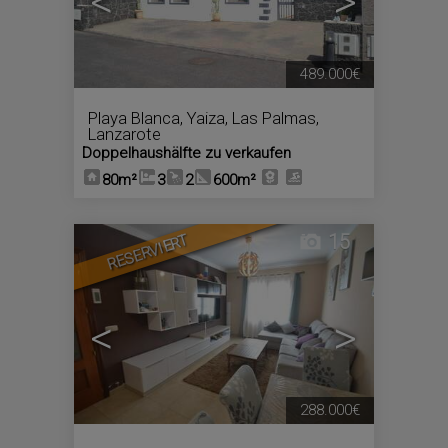
<
>
489.000€
Playa Blanca
,
Yaiza
,
Las Palmas,
Lanzarote
Doppelhaushälfte zu verkaufen
80m²
3
2
600m²
15
RESERVIERT
<
>
288.000€