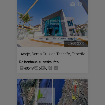
10
<
>
2.399.000€
Adeje
,
Santa Cruz de Tenerife, Tenerife
Reihenhaus zu verkaufen
405m²
5
6
2