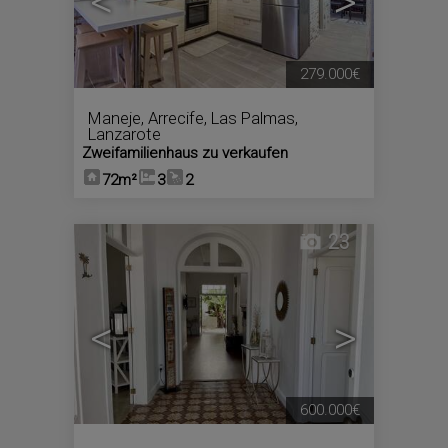
<
>
279.000€
Maneje
,
Arrecife
,
Las Palmas,
Lanzarote
Zweifamilienhaus zu verkaufen
72m²
3
2
23
<
>
600.000€