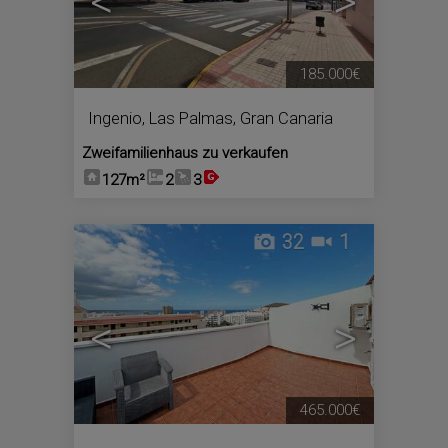
<
>
185.000€
Ingenio
,
Las Palmas, Gran Canaria
Zweifamilienhaus zu verkaufen
127m²
2
3
32
1
<
>
465.000€