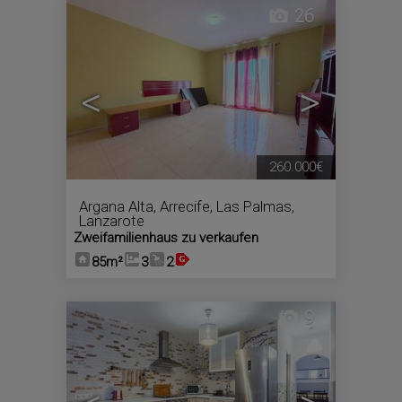
26
<
>
260.000€
Argana Alta
,
Arrecife
,
Las Palmas,
Lanzarote
Zweifamilienhaus zu verkaufen
85m²
3
2
9