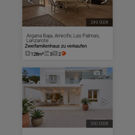
<
>
249.500€
Argana Baja
,
Arrecife
,
Las Palmas,
Lanzarote
Zweifamilienhaus zu verkaufen
128m²
3
2
9
<
>
550.000€