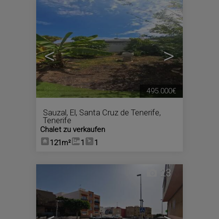
<
>
495.000€
Sauzal, El
,
Santa Cruz de Tenerife,
Tenerife
Chalet zu verkaufen
121m²
1
1
23