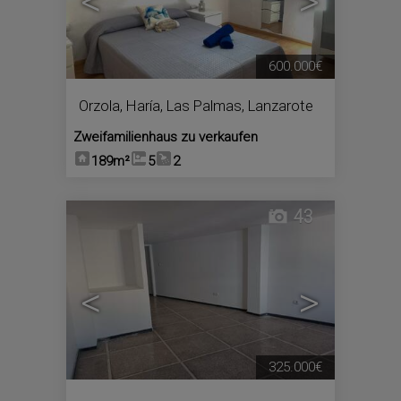
<
>
600.000€
Orzola
,
Haría
,
Las Palmas, Lanzarote
Zweifamilienhaus zu verkaufen
189m²
5
2
43
<
>
325.000€