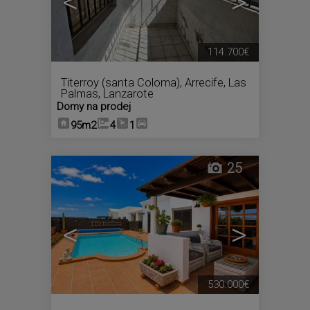
<
>
114.700€
Titerroy (santa Coloma)
,
Arrecife
,
Las
Palmas, Lanzarote
Domy na prodej
95m2
4
1
25
<
>
530.000€