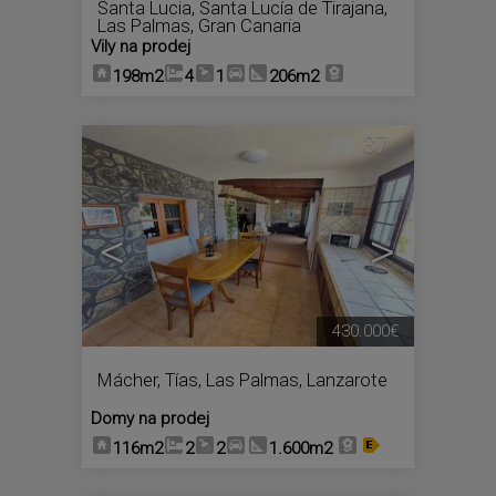
Santa Lucia
,
Santa Lucía de Tirajana
,
Las Palmas, Gran Canaria
Vily na prodej
198m2
4
1
206m2
37
<
>
430.000€
Mácher
,
Tías
,
Las Palmas, Lanzarote
Domy na prodej
116m2
2
2
1.600m2