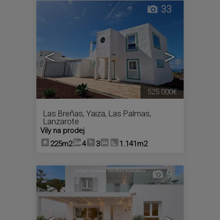
33
<
>
525.000€
Las Breñas
,
Yaiza
,
Las Palmas,
Lanzarote
Vily na prodej
225m2
4
3
1.141m2
9