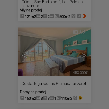
Güime
,
San Bartolomé
,
Las Palmas,
Lanzarote
Vily na prodej
121m2
2
2
500m2
53
<
>
450.000€
Costa Teguise
,
Las Palmas, Lanzarote
Domy na prodej
160m2
3
3
1
110m2