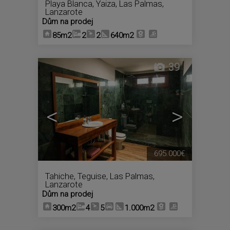
Playa Blanca
,
Yaiza
,
Las Palmas,
Lanzarote
Dům na prodej
85m2
2
2
640m2
39
<
>
695.000€
Tahiche
,
Teguise
,
Las Palmas,
Lanzarote
Dům na prodej
300m2
4
5
1.000m2