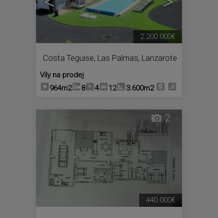
<
>
2.200.000€
Costa Teguise
,
Las Palmas, Lanzarote
Vily na prodej
964m2
8
4
12
3.600m2
2
440.000€