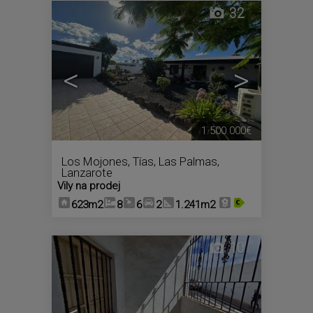
32
<
>
1.500.000€
Los Mojones
,
Tías
,
Las Palmas,
Lanzarote
Vily na prodej
623m2
8
6
2
1.241m2
10