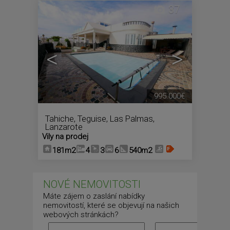
37
<
>
995.000€
Tahiche
,
Teguise
,
Las Palmas,
Lanzarote
Vily na prodej
181m2
4
3
6
540m2
NOVÉ NEMOVITOSTI
Máte zájem o zaslání nabídky
nemovitostí, které se objevují na našich
webových stránkách?