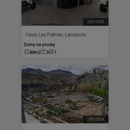
<
>
285.000€
Yaiza
,
Las Palmas, Lanzarote
Domy na prodej
89m2
3
1
49
<
>
285.000€