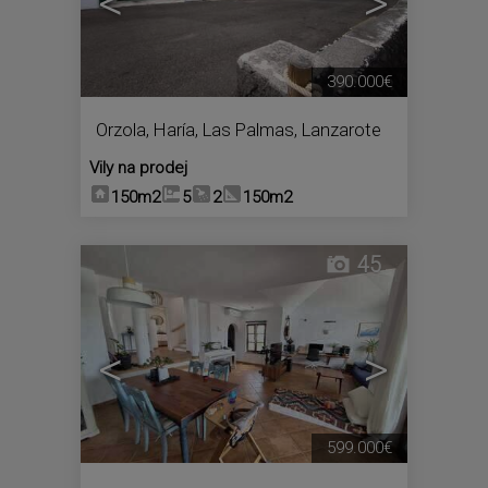
<
>
390.000€
Orzola
,
Haría
,
Las Palmas, Lanzarote
Vily na prodej
150m2
5
2
150m2
45
<
>
599.000€