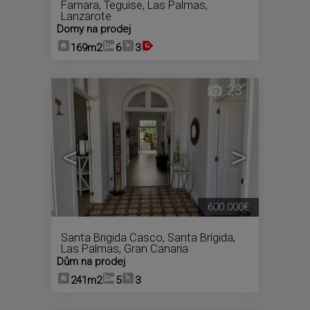
Famara
,
Teguise
,
Las Palmas,
Lanzarote
Domy na prodej
169m2
6
3
23
<
>
600.000€
Santa Brigida Casco
,
Santa Brígida
,
Las Palmas, Gran Canaria
Dům na prodej
241m2
5
3