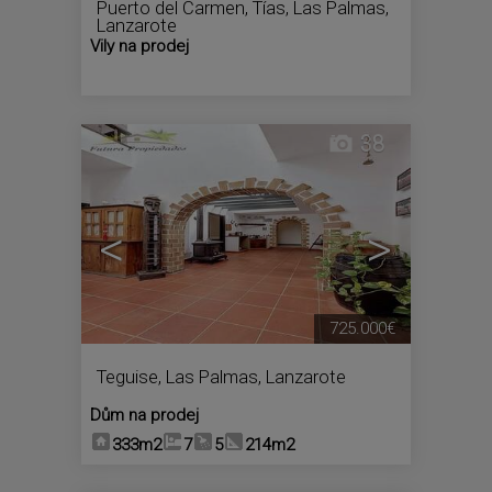
Puerto del Carmen
,
Tías
,
Las Palmas,
Lanzarote
Vily na prodej
38
<
>
725.000€
Teguise
,
Las Palmas, Lanzarote
Dům na prodej
333m2
7
5
214m2