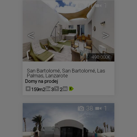
41
1
<
>
490.000€
San Bartolomé
,
San Bartolomé
,
Las
Palmas, Lanzarote
Domy na prodej
159m2
3
2
38
1