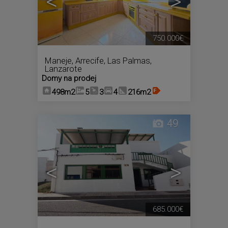
<
>
750.000€
Maneje
,
Arrecife
,
Las Palmas,
Lanzarote
Domy na prodej
498m2
5
3
4
216m2
49
<
>
685.000€