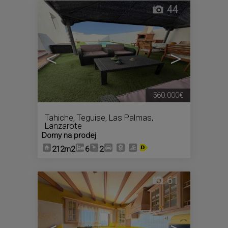
44
<
>
560.000€
Tahiche
,
Teguise
,
Las Palmas,
Lanzarote
Domy na prodej
212m2
6
2
61