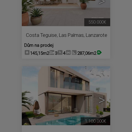
<
>
550.000€
Costa Teguise
,
Las Palmas, Lanzarote
Dům na prodej
145,15m2
3
4
287,06m2
5
<
>
1.100.000€