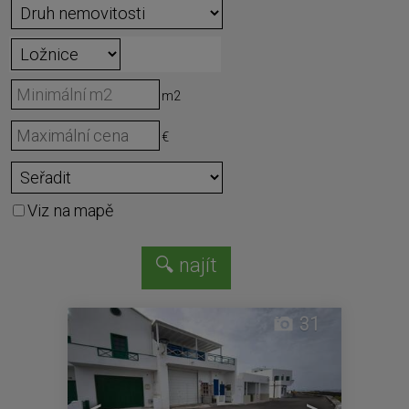
m2
€
Viz na mapě
31