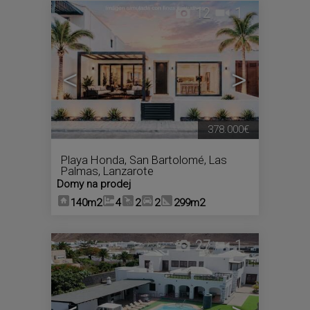
12
1
<
>
378.000€
Playa Honda
,
San Bartolomé
,
Las
Palmas, Lanzarote
Domy na prodej
140m2
4
2
2
299m2
27
1