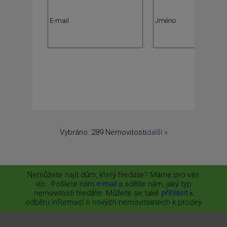
Vybráno:
289 Nemovitosti
další
»
Nemůžete najít dům, který hledáte? Máme pro vás
víc...
Pošlete nám
e-mail
a sdělte nám, jaký typ
nemovitosti hledáte. Můžete se také
přihlásit
k
odběru informací o nových nemovitostech k prodeji