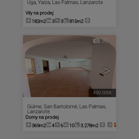
Uga
,
Yaiza
,
Las Palmas, Lanzarote
Vily na prodej
182m2
3
3
815m2
36
<
>
499.000€
Güime
,
San Bartolomé
,
Las Palmas,
Lanzarote
Domy na prodej
369m2
4
6
10
3.278m2