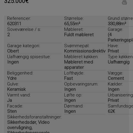
325.000€
Referencer:
Størrelse:
Grund større
620311
65,55m²
330,88m²
Soveværelse / s:
Møbleret:
Garage:
2
Fuldt møbleret
(4
Parkeringsp
Garage kategori:
Svømmepøl:
Have:
Obert
Kommissionsdirektiv
Privat
Uafhængig spisestue:
Møbleret køkken:
Type køkken
Ingen
Møbleret med
Uafhængig
apparater
Beliggenhed:
Lofthøjde:
Vægge:
Ydre
Fast
Cement
Gulve:
Opbevaringsrum:
Kælder:
Keramisk
Ingen
Ingen
Varmt vand:
Løfte op:
Urbanisering
Ja
Ingen
Privat
Facade:
Dørmand:
Samfundsge
Sten
Ingen
62€
Sikkerhedsforanstaltninger:
Sikkerhedsdør, Video
overvågning,