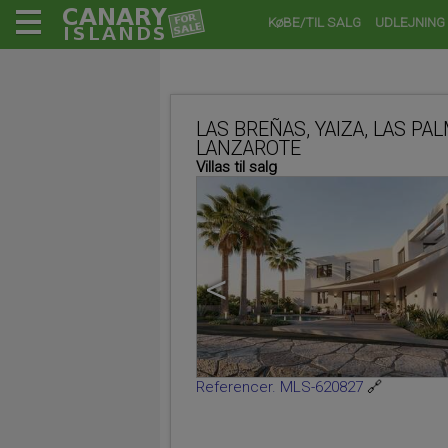
KøBE/TIL SALG
UDLEJNING
LAS BREÑAS, YAIZA, LAS PA
LANZAROTE
Villas til salg
<
Referencer. MLS-620827
🔗