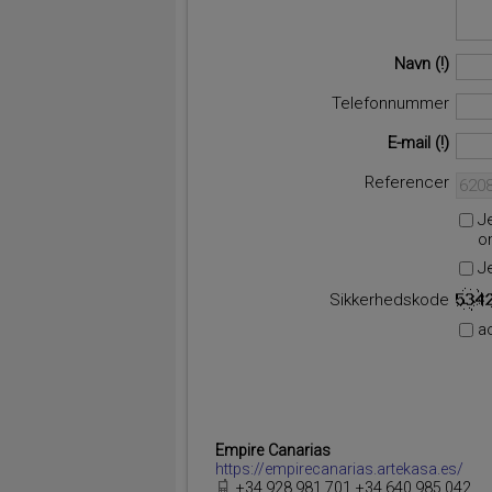
Navn
Telefonnummer
E-mail
Referencer
J
o
J
Sikkerhedskode
a
Empire Canarias
https://empirecanarias.artekasa.es/
+34.928.981.701 +34.640.985.042