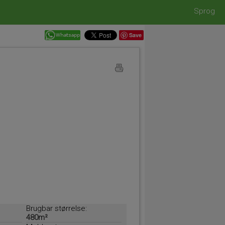
Sprog
Save
Brugbar størrelse:
480m²