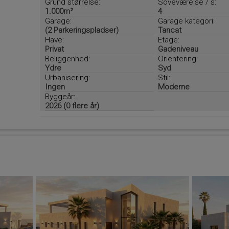
Grund størrelse:
Soveværelse / s:
1.000m²
4
Garage:
Garage kategori:
(2 Parkeringspladser)
Tancat
Have:
Etage:
Privat
Gadeniveau
Beliggenhed:
Orientering:
Ydre
Syd
Urbanisering:
Stil:
Ingen
Moderne
Byggeår:
2026 (0 flere år)