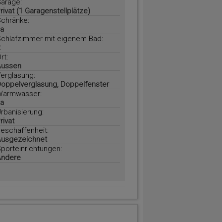
arage:
rivat (1 Garagenstellplätze)
chränke:
a
chlafzimmer mit eigenem Bad:
rt:
Aussen
erglasung:
oppelverglasung, Doppelfenster
armwasser:
a
rbanisierung:
rivat
eschaffenheit:
usgezeichnet
porteinrichtungen:
ndere