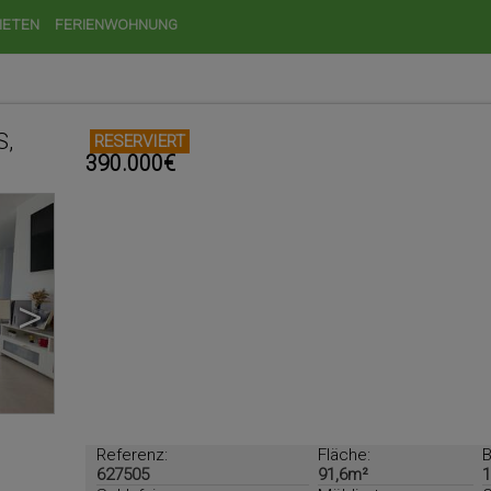
IETEN
FERIENWOHNUNG
S,
RESERVIERT
390.000€
>
Referenz:
Fläche:
B
627505
91,6m²