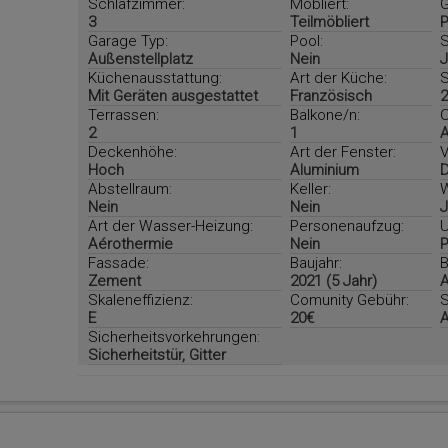
Schlafzimmer:
Möbliert:
G
3
Teilmöbliert
P
Garage Typ:
Pool:
S
Außenstellplatz
Nein
J
Küchenausstattung:
Art der Küche:
S
Mit Geräten ausgestattet
Französisch
2
Terrassen:
Balkone/n:
O
2
1
Deckenhöhe:
Art der Fenster:
V
Hoch
Aluminium
D
Abstellraum:
Keller:
W
Nein
Nein
J
Art der Wasser-Heizung:
Personenaufzug:
U
Aérothermie
Nein
P
Fassade:
Baujahr:
B
Zement
2021 (5 Jahr)
A
Skaleneffizienz:
Comunity Gebühr:
S
E
20€
A
Sicherheitsvorkehrungen:
Sicherheitstür, Gitter