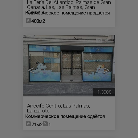
La Feria Del Atlantico
,
Palmas de Gran
Canaria, Las
,
Las Palmas, Gran
Canaria
Коммерческое помещение продаётся
488м2
9
<
>
1.300€
Arrecife Centro
,
Las Palmas,
Lanzarote
Коммерческое помещение сдаётся
71м2
1