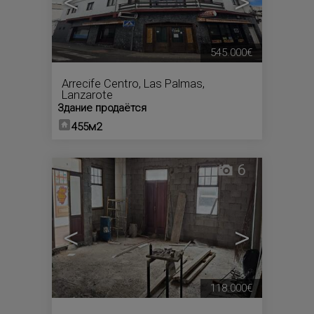
<
>
545.000€
Arrecife Centro
,
Las Palmas,
Lanzarote
Здание продаётся
455м2
6
<
>
118.000€