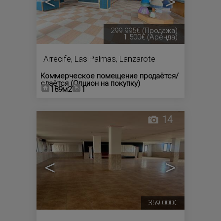
<
>
299.995€
(Продажа)
1.500€
(Аренда)
Arrecife
,
Las Palmas, Lanzarote
Коммерческое помещение продаётся/
сдаётся (Опцион на покупку)
189м2
1
14
<
>
359.000€