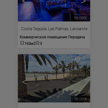
<
>
98.000€
Costa Teguise
,
Las Palmas, Lanzarote
Коммерческое помещение Передача
162м2
3
4
<
>
38.000€