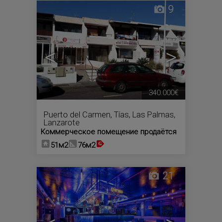
9
<
>
340.000€
Puerto del Carmen
,
Tías
,
Las Palmas,
Lanzarote
Коммерческое помещение продаётся
51м2
76м2
21