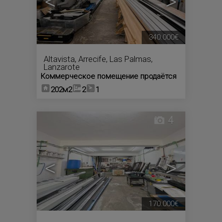
<
>
340.000€
Altavista
,
Arrecife
,
Las Palmas,
Lanzarote
Коммерческое помещение продаётся
202м2
2
1
4
<
>
170.000€