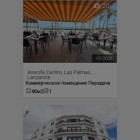
20
<
>
65.000€
Arrecife Centro
,
Las Palmas,
Lanzarote
Коммерческое помещение Передача
80м2
1
2