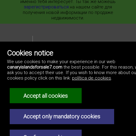
именно тебя интересует. Ты так же можешь
зарегистрироваться
на нашем сайте для
получения новой информации по продаже
недвижимости.
Cookies notice
We use cookies to make your experience in our web
©2017 Canary Islands For Sale
canaryislandsforsale7.com
the best possible. For this reason,
Artek Soluciones Informáticas.
ask you to accept their use. If you wish to know more about ou
C. Doña Micaela Hernández, 1. Oficina 2.
Canary Islands.
cookies policy click on this link:
política de cookies
.
Политика Конфиденциальности
Accept all cookies
Accept only mandatory cookies