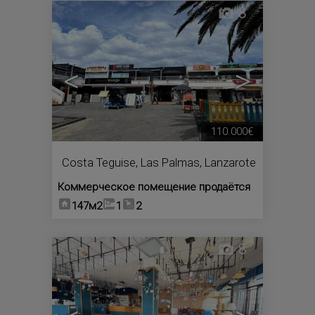
8
<
>
110.000€
Costa Teguise
,
Las Palmas, Lanzarote
Коммерческое помещение продаётся
147м2
1
2
8