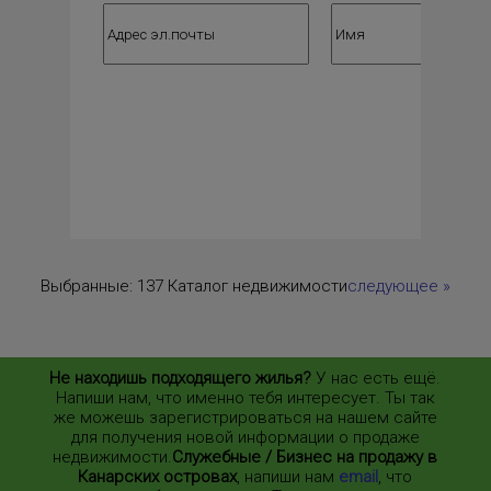
Выбранные:
137 Каталог недвижимости
следующее
»
Не находишь подходящего жилья?
У нас есть ещё.
Напиши нам, что именно тебя интересует. Ты так
же можешь зарегистрироваться на нашем сайте
для получения новой информации о продаже
недвижимости.
Служебные / Бизнес на продажу в
Канарских островах
, напиши нам
email
, что