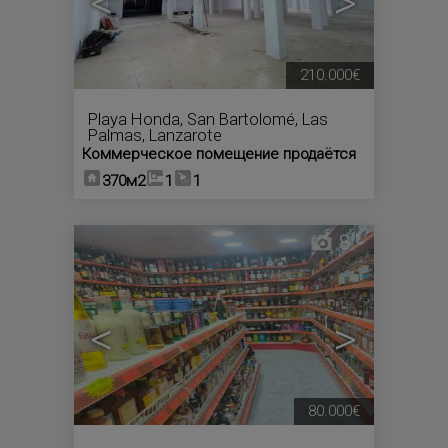
<
>
210.000€
Playa Honda
,
San Bartolomé
,
Las
Palmas, Lanzarote
Коммерческое помещение продаётся
370м2
1
1
8
<
>
80.000€