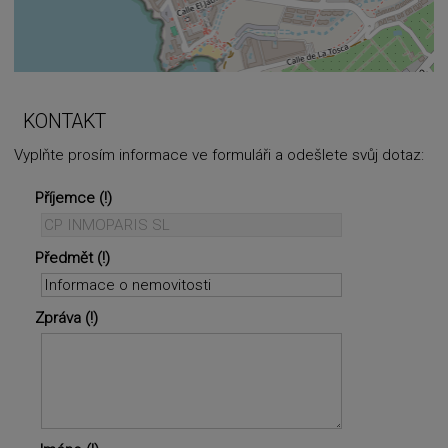
+
−
⇧
KONTAKT
Vyplňte prosím informace ve formuláři a odešlete svůj dotaz:
©
OpenStreetMap
contributors.
Příjemce
i
Předmět
Zpráva