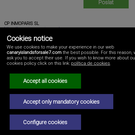
CP INMOPARIS SL
https://www.inmoparis.com/
625885711
Cookies notice
We use cookies to make your experience in our web
canaryislandsforsale7.com
the best possible. For this reason,
ask you to accept their use. If you wish to know more about ou
cookies policy click on this link:
política de cookies
.
Accept all cookies
©2017 Canary Islands For Sale
Artek Soluciones Informáticas.
Accept only mandatory cookies
C. Doña Micaela Hernández, 1. Oficina 2.
Canary Islands.
Zásady ochrany osobních údajů
Configure cookies