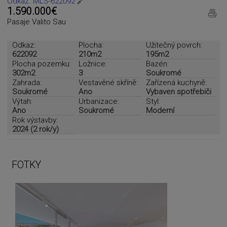
Odkaz. MLS-622092
🔗
1.590.000€
Pasaje Valito Sau
Odkaz:
Plocha:
Užitečný povrch:
622092
210m2
195m2
Plocha pozemku:
Ložnice:
Bazén:
302m2
3
Soukromé
Zahrada:
Vestavěné skříně:
Zařízená kuchyně:
Soukromé
Ano
Vybaven spotřebiči
Výtah:
Urbanizace:
Styl:
Ano
Soukromé
Moderní
Rok výstavby:
2024 (2 rok/y)
FOTKY