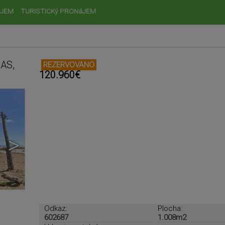
JEM
TURISTICKý PRONáJEM
MAS,
REZERVOVANO
120.960€
>
Odkaz:
Plocha:
602687
1.008m2