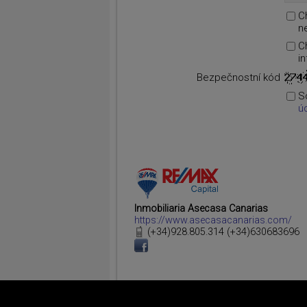
C
n
C
i
Bezpečnostní kód
S
ú
Inmobiliaria Asecasa Canarias
https://www.asecasacanarias.com/
(+34)928.805.314 (+34)630683696