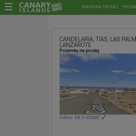
NáKUP/NA PRODEJ
PRONá
CANDELARIA, TÍAS, LAS PAL
LANZAROTE
Pozemky na prodej
<
Odkaz. MLS-602687
🔗