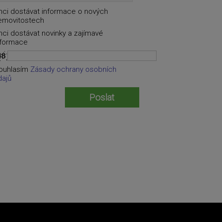
hci dostávat informace o nových
emovitostech
hci dostávat novinky a zajímavé
nformace
ouhlasím
Zásady ochrany osobních
dajů